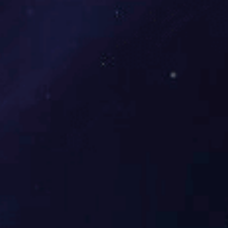
余人
员工总数300余人
我们的理念是：
企业思想：专业 专心 专注
企业精神：团结进取 追求完美
企业宗旨：可靠 便捷 高效
我公司始终围绕“立足双桥、服务重汽、辐射周边、建锻造中心”的战略
目标，坚持“弘扬工匠精神，锻造最美企业”的公司文化，秉承“创新、
诚信、服务、共羸”的企业核心价值观，竭诚欢迎各界友人的惠顾与合
作。