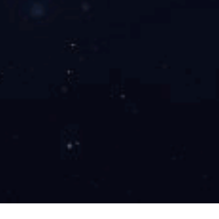
客户留言
描述：
*
留言内容：
姓名：
性别：
男
女
手机：
电话：
传真：
邮箱：
地址：
邮编：