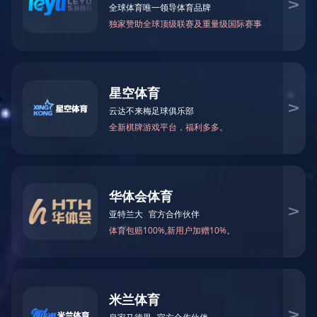
资质荣誉
生产设备
产品中心
米兰体育官方网站
联系我们

米兰(中国)体育官方网站-AC Milan
关于我们
资质荣誉
生产设备
产品中心
米兰体育官方网站
联系我们
关于凯恩
ABOUT KAIEN
公司简介
设备展示