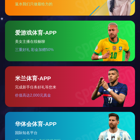
1
2
下一页
CONTACT INFORMATION
联系方式
重庆市双桥经开区工业园区
023-43332975
销售部罗经理：
13983630175
技质部徐部长：
15086602172
781313957@qq.com
MOBILE SITE
二维码
ONLINE MESSAGE