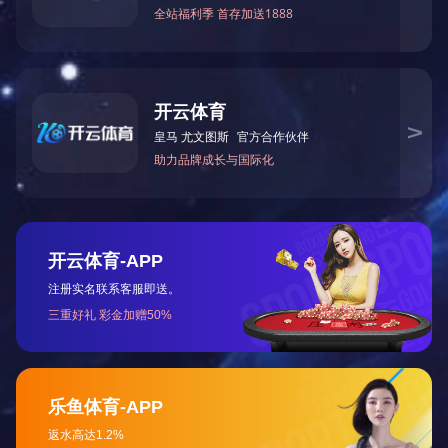
更多
产品10
产品10
更多
产品9
产品9
更多
产品8
产品8
更多
产品7
产品7
更多
产品6
产品6
更多
上一页