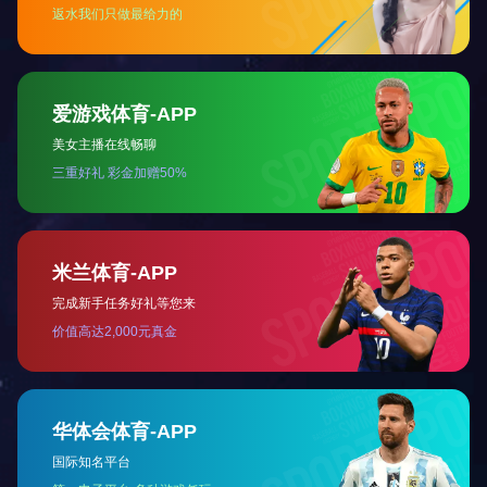
781313957@qq.com
MOBILE SITE
二维码
ONLINE MESSAGE
在线留言
留言应用名称：
客户留言
描述：
*
留言内容：
姓名：
性别：
男
女