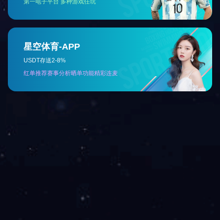
手机：
电话：
传真：
邮箱：
地址：
邮编：
*
验证码：
提交
业务咨询
售后服务
咨询电话
023-43332975
返回顶部