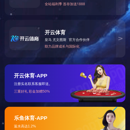
CONTACT INFORMATION
联系方式
重庆市双桥经开区工业园区
023-43332975
销售部罗经理：
13983630175
技质部徐部长：
15086602172