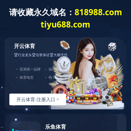
米兰体育官方网站
欢迎访问米兰(中国)体育官方网站-AC Milan 官方网站!
产品展示
在线留言
联系我们
米兰(中国)体育官方网站-AC Milan
关于我们