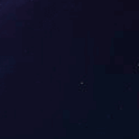
重庆市双桥经开区工业园区
023-43332975
销售部罗经理：
13983630175
技质部徐部长：
15086602172
781313957@qq.com
MOBILE SITE
二维码
ONLINE MESSAGE
在线留言
留言应用名称：
客户留言
描述：
*
留言内容：