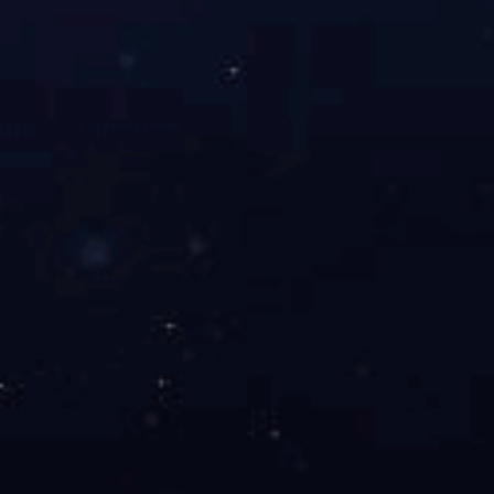
姓名：
性别：
男
女
手机：
电话：
传真：
邮箱：
地址：
邮编：
*
验证码：
提交