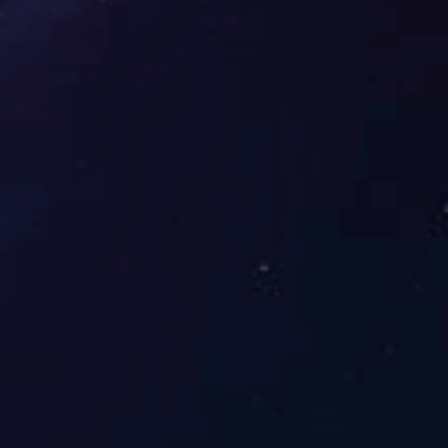
重庆市双桥经开区工业园区
023-43332975
销售部罗经理：
13983630175
技质部徐部长：
15086602172
781313957@qq.com
MOBILE SITE
二维码
ONLINE MESSAGE
在线留言
留言应用名称：
客户留言
描述：
*
留言内容：