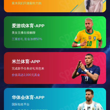
我国锻造行业的最高殊荣——中国锻协授予的“优质锻件奖”，
目前已拥有发明专利三项，取得实用新型专利十多项。
我公司建有模具加工中心和35KVA变电站，拥有4000
吨、2500吨、1600吨、1000吨、630吨电动螺旋压力机和4000
吨摩擦压力机等主要锻压设备，组建了以前轴精辊——模锻生
产线为主的十二条锻压生产线，可生产重0.2kg-140kg 的模锻
件，并配有前轴梁、平衡轴、转向节等重卡产品机加工生产
线，能够承接各类模锻产品、精锻件及机加工成品件等业务。
长期为上汽红岩、柳州方盛车桥、重庆大江等大、中型企业定
点配套服务，多次获得“AA级供方”、“优秀供应商”、“战略供
应商”等称号。
未找到相应参数组，请于后台属性模板中添加
上一个
产品8
下一个
产品6
相关产品
产品11