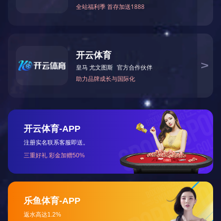
产品编号
数量
-
+
库存:
0
联系我们
所属分类
返回列表

1
分享
在线留言
产品描述
参数
经过二十多年艰苦创业、脚踏实地、心无旁骛、创新创
造，公司被当地政府列为“工业企业十强”和重点纳税企业；重
庆市总工会授予“重庆五一劳动奖状”；被重庆市工商局评
为“重庆市著名商标”、“诚信私营企业”、“守合同重信用单
位”、“AAA级年检免审”；重庆市中小企业局认定为“重庆市中
小企业技术研发中心”。公司生产的斯太尔前轴梁、平衡轴锻
件被重庆市科委评为“重点新产品”、“高新技术产品”，并获得