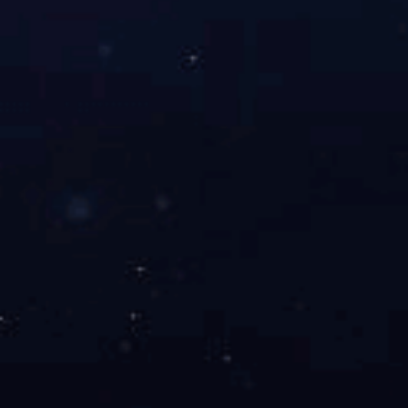
姓名：
性别：
男
女
手机：
电话：
传真：
邮箱：
地址：
邮编：
*
验证码：
提交