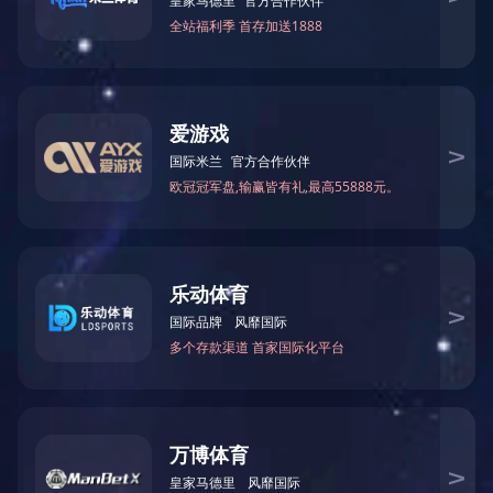
产品中心
/
模锻件
/
产品7
全部分类


浏览量:
1000
产品7
零售价
0.0
元
市场价
0.0
元
浏览量:
1000