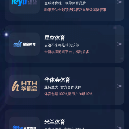
资质荣誉
生产设备
产品中心
米兰体育官方网站
联系我们

米兰(中国)体育官方网站-AC Milan
关于我们
资质荣誉
生产设备
产品中心
米兰体育官方网站
联系我们
产品中心
PRODUCTS CENTER
米兰体育官方网站
/