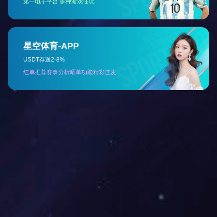
产品10
产品9
产品8
产品7
产品6
产品5
产品4
产品3


CONTACT INFORMATION
联系方式