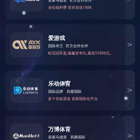
产品中心
/
模锻件
/
产品8
全部分类


浏览量:
1000
产品8
零售价
0.0
元
市场价
0.0
元
浏览量:
1000