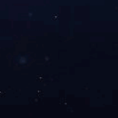
姓名：
性别：
男
女
手机：
电话：
传真：
邮箱：
地址：
邮编：
*
验证码：
提交